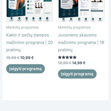
15,99 €.
10,99 €.
19,99 €.
14,99 €.
Mankštų programos
Mankštų programos
Kaklo ir pečių įtampos
Juosmens skausmo
mažinimo programa | 20
mažinimo programa | 18
pratimų
pratimų
15,99
€
10,99
€
Įvertinimas:
19,99
€
14,99
€
5.00
Įsigyti programą
iš 5
Įsigyti programą