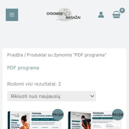
Pereiti
prie
turinio
Rūšiuojama
pagal
naujausią
Pradžia
/ Produktai su žymomis “PDF programa”
PDF programa
Rodomi visi rezultatai: 2
Original
Current
Original
Current
Akcija!
Akcija!
price
price
price
price
was:
is:
was:
is: