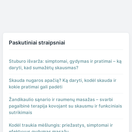
Paskutiniai straipsniai
Stuburo išvarža: simptomai, gydymas ir pratimai – ką
daryti, kad sumažėtų skausmas?
Skauda nugaros apačią? Ką daryti, kodėl skauda ir
kokie pratimai gali padėti
Žandikaulio sąnario ir raumenų masažas – svarbi
pagalbinė terapija kovojant su skausmu ir funkciniais
sutrikimais
Kodėl traukia mėšlungis: priežastys, simptomai ir
efektyvus gydymas masažu