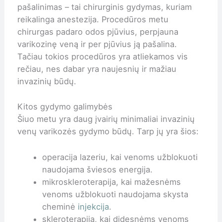
pašalinimas – tai chirurginis gydymas, kuriam
reikalinga anestezija. Procedūros metu
chirurgas padaro odos pjūvius, perpjauna
varikozinę veną ir per pjūvius ją pašalina.
Tačiau tokios procedūros yra atliekamos vis
rečiau, nes dabar yra naujesnių ir mažiau
invazinių būdų.
Kitos gydymo galimybės
Šiuo metu yra daug įvairių minimaliai invazinių
venų varikozės gydymo būdų. Tarp jų yra šios:
operacija lazeriu, kai venoms užblokuoti
naudojama šviesos energija.
mikroskleroterapija, kai mažesnėms
venoms užblokuoti naudojama skysta
cheminė
injekcija
.
skleroterapija, kai didesnėms venoms