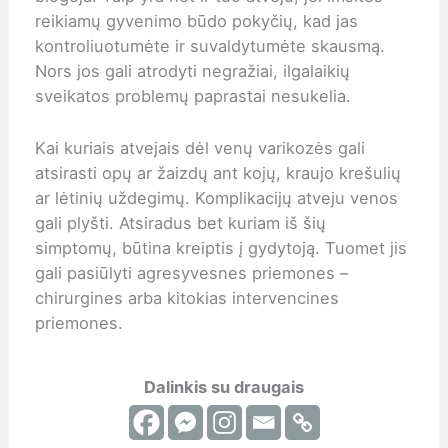
reikiamų gyvenimo būdo pokyčių, kad jas
kontroliuotumėte ir suvaldytumėte skausmą.
Nors jos gali atrodyti negražiai, ilgalaikių
sveikatos problemų paprastai nesukelia.
Kai kuriais atvejais dėl venų varikozės gali
atsirasti opų ar žaizdų ant kojų, kraujo krešulių
ar lėtinių uždegimų. Komplikacijų atveju venos
gali plyšti. Atsiradus bet kuriam iš šių
simptomų, būtina kreiptis į gydytoją. Tuomet jis
gali pasiūlyti agresyvesnes priemones –
chirurgines arba kitokias intervencines
priemones.
Dalinkis su draugais