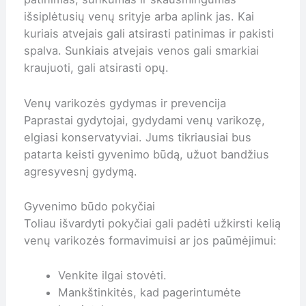
išsiplėtusių venų srityje arba aplink jas. Kai
kuriais atvejais gali atsirasti patinimas ir pakisti
spalva. Sunkiais atvejais venos gali smarkiai
kraujuoti, gali atsirasti opų.
Venų varikozės gydymas ir prevencija
Paprastai gydytojai, gydydami venų varikozę,
elgiasi konservatyviai. Jums tikriausiai bus
patarta keisti gyvenimo būdą, užuot bandžius
agresyvesnį gydymą.
Gyvenimo būdo pokyčiai
Toliau išvardyti pokyčiai gali padėti užkirsti kelią
venų varikozės formavimuisi ar jos paūmėjimui:
Venkite ilgai stovėti.
Mankštinkitės, kad pagerintumėte