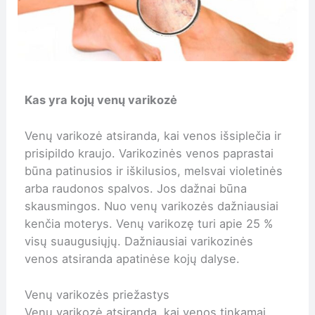
Kas yra kojų venų varikozė
Venų varikozė atsiranda, kai venos išsiplečia ir
prisipildo kraujo. Varikozinės venos paprastai
būna patinusios ir iškilusios, melsvai violetinės
arba raudonos spalvos. Jos dažnai būna
skausmingos. Nuo venų varikozės dažniausiai
kenčia moterys. Venų varikozę turi apie 25 %
visų suaugusiųjų. Dažniausiai varikozinės
venos atsiranda apatinėse kojų dalyse.
Venų varikozės priežastys
Venų varikozė atsiranda, kai venos tinkamai