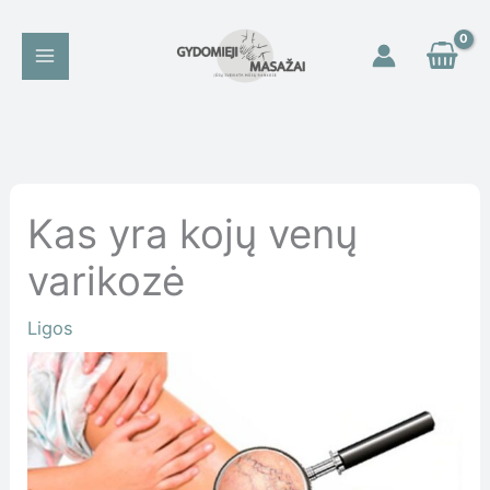
Pereiti
prie
turinio
Kas yra kojų venų
varikozė
Ligos