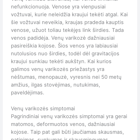
nefunkcionuoja. Venose yra vienpusiai
vožtuvai, kurie neleidžia kraujui tekėti atgal. Kai
šie vožtuvai neveikia, kraujas pradeda kauptis
venose, užuot toliau tekėjęs link širdies. Tada
venos padidėja. Venų varikozė dažniausiai
pasireiškia kojose. Šios venos yra labiausiai
nutolusios nuo širdies, todėl dėl gravitacijos
kraujui sunkiau tekėti aukštyn. Kai kurios
galimos venų varikozės priežastys yra
nėštumas, menopauzė, vyresnis nei 50 metų
amžius, ilgas stovėjimas, nutukimas,
paveldėjimas.
Venų varikozės simptomai
Pagrindiniai venų varikozės simptomai yra gerai
matomos, deformuotos venos, dažniausiai
kojose. Taip pat gali būti jaučiamas skausmas,
patinimas, sunkumas ir skausmingumas