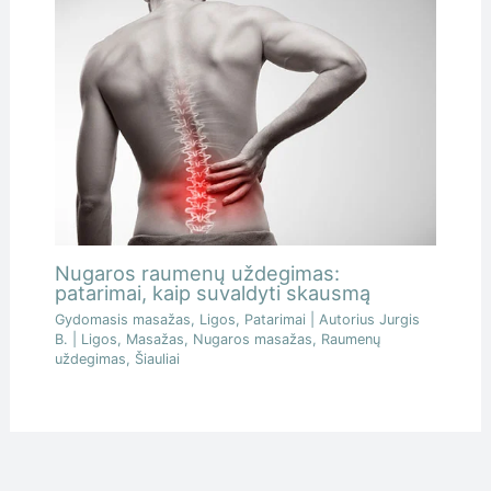
Nugaros raumenų uždegimas:
patarimai, kaip suvaldyti skausmą
Gydomasis masažas
,
Ligos
,
Patarimai
| Autorius
Jurgis
B.
|
Ligos
,
Masažas
,
Nugaros masažas
,
Raumenų
uždegimas
,
Šiauliai