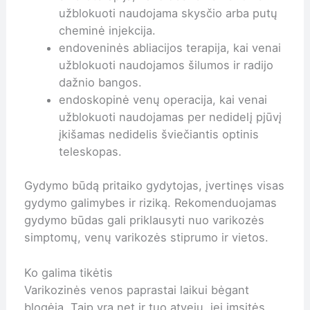
užblokuoti naudojama skysčio arba putų
cheminė injekcija.
endoveninės abliacijos terapija, kai venai
užblokuoti naudojamos šilumos ir radijo
dažnio bangos.
endoskopinė venų operacija, kai venai
užblokuoti naudojamas per nedidelį pjūvį
įkišamas nedidelis šviečiantis optinis
teleskopas.
Gydymo būdą pritaiko gydytojas, įvertinęs visas
gydymo galimybes ir riziką. Rekomenduojamas
gydymo būdas gali priklausyti nuo varikozės
simptomų, venų varikozės stiprumo ir vietos.
Ko galima tikėtis
Varikozinės venos paprastai laikui bėgant
blogėja. Taip yra net ir tuo atveju, jei imsitės