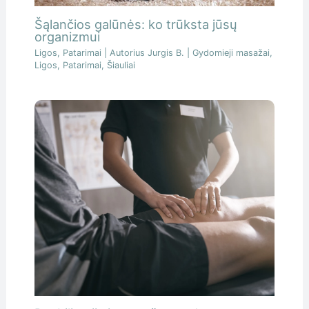
Šąlančios galūnės: ko trūksta jūsų
organizmui
Ligos
,
Patarimai
| Autorius
Jurgis B.
|
Gydomieji masažai
,
Ligos
,
Patarimai
,
Šiauliai