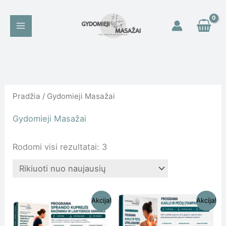
Pereiti
prie
turinio
Rūšiuojama
pagal
naujausią
Pradžia
/ Gydomieji Masažai
Gydomieji Masažai
Rodomi visi rezultatai: 3
Original
Current
Original
Current
Akcija!
Akcija!
price
price
price
price
was:
is:
was:
is: