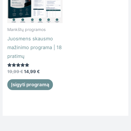
Mankštų programos
Juosmens skausmo
mažinimo programa | 18
pratimų
Įvertinimas:
19,99
€
14,99
€
5.00
iš 5
Įsigyti programą