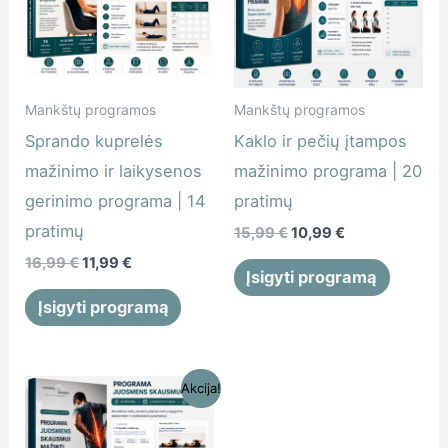
16,99 €.
11,99 €.
15,99 €.
10,99 €.
Mankštų programos
Mankštų programos
Sprando kuprelės
Kaklo ir pečių įtampos
mažinimo ir laikysenos
mažinimo programa | 20
gerinimo programa | 14
pratimų
pratimų
15,99
€
10,99
€
16,99
€
11,99
€
Įsigyti programą
Įsigyti programą
Original
Current
Akcija!
price
price
was:
is:
19,99 €.
14,99 €.