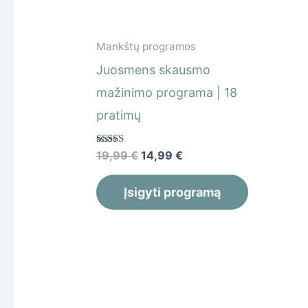
Mankštų programos
Juosmens skausmo
mažinimo programa | 18
pratimų
Įvertinimas:
19,99
€
14,99
€
5.00
iš 5
Įsigyti programą