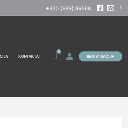
Paie
+370 (688) 99568
REGISTRACIJA
CIJA
KONTAKTAI