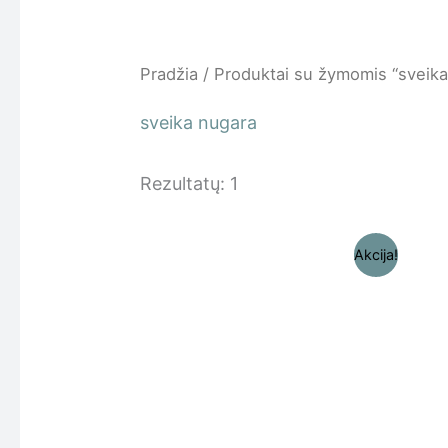
Pradžia
/ Produktai su žymomis “sveika
sveika nugara
Rezultatų: 1
Original
Current
Akcija!
price
price
was:
is:
19,99 €.
14,99 €.