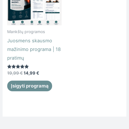
19,99 €.
14,99 €.
Mankštų programos
Juosmens skausmo
mažinimo programa | 18
pratimų
Įvertinimas:
19,99
€
14,99
€
5.00
iš 5
Įsigyti programą