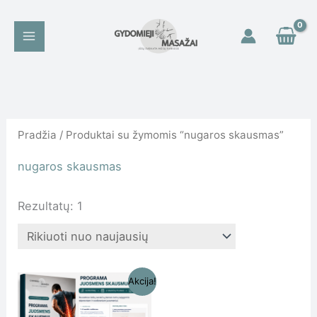
Pereiti
prie
turinio
Pradžia
/ Produktai su žymomis “nugaros skausmas”
nugaros skausmas
Rezultatų: 1
Original
Current
Akcija!
price
price
was:
is: