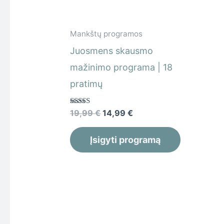
Mankštų programos
Juosmens skausmo
mažinimo programa | 18
pratimų
Įvertinimas:
19,99
€
14,99
€
5.00
iš 5
Įsigyti programą