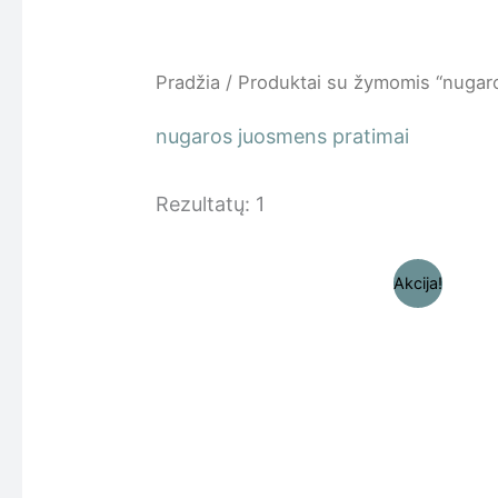
Pradžia
/ Produktai su žymomis “nugar
nugaros juosmens pratimai
Rezultatų: 1
Original
Current
Akcija!
price
price
was:
is:
19,99 €.
14,99 €.