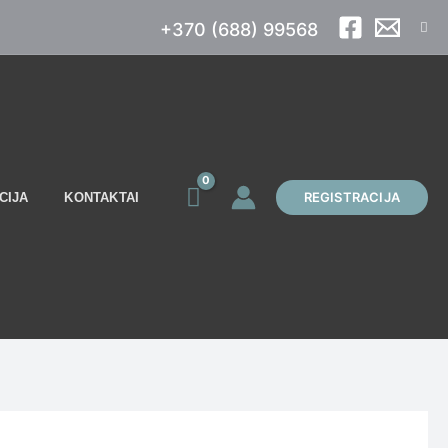
Paie
+370 (688) 99568
REGISTRACIJA
CIJA
KONTAKTAI