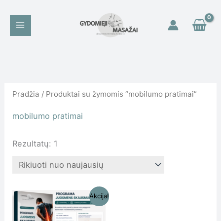
Pereiti
prie
turinio
Pradžia
/ Produktai su žymomis “mobilumo pratimai”
mobilumo pratimai
Rezultatų: 1
Original
Current
Akcija!
price
price
was:
is: