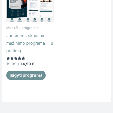
19,99 €.
14,99 €.
Mankštų programos
Juosmens skausmo
mažinimo programa | 18
pratimų
Įvertinimas:
19,99
€
14,99
€
5.00
iš 5
Įsigyti programą