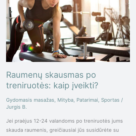
po
treniruotės:
kaip
įveikti?
Raumenų skausmas po
treniruotės: kaip įveikti?
Gydomasis masažas
,
Mityba
,
Patarimai
,
Sportas
/
Jurgis B.
Jei praėjus 12-24 valandoms po treniruotės jums
skauda raumenis, greičiausiai jūs susidūrėte su