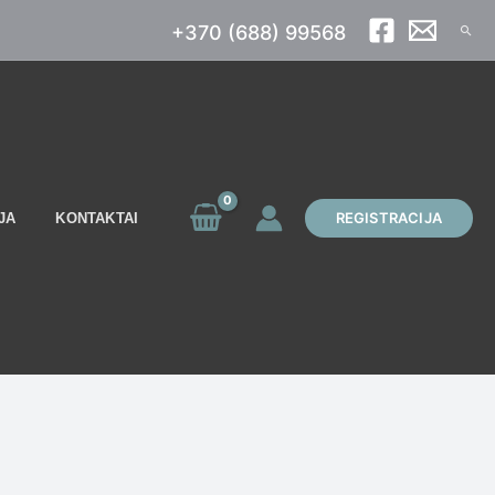
+370 (688) 99568
Paieš
REGISTRACIJA
JA
KONTAKTAI