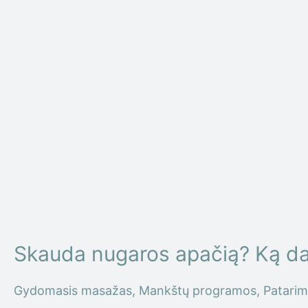
Skauda nugaros apačią? Ką dary
Gydomasis masažas
,
Mankštų programos
,
Patarim