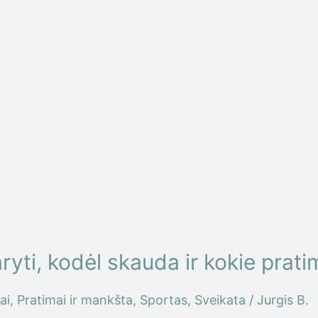
ti, kodėl skauda ir kokie pratim
ai
,
Pratimai ir mankšta
,
Sportas
,
Sveikata
/
Jurgis B.