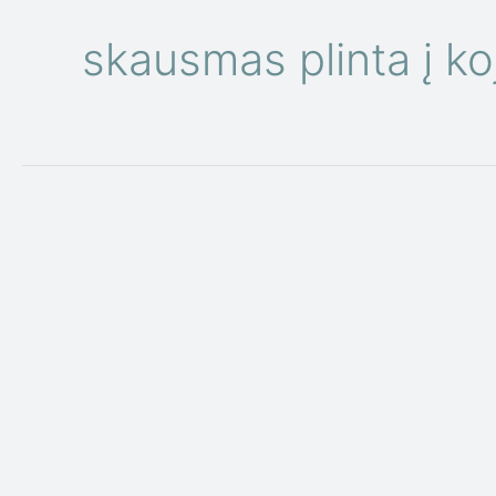
skausmas plinta į ko
Skauda
nugaros
apačią?
Ką
daryti,
kodėl
skauda
ir