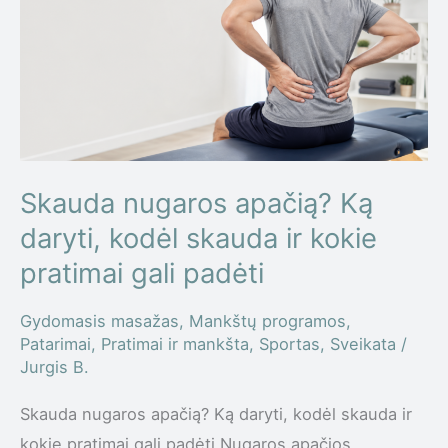
apačią?
Ką
daryti,
kodėl
skauda
ir
kokie
Skauda nugaros apačią? Ką
pratimai
daryti, kodėl skauda ir kokie
gali
pratimai gali padėti
padėti
Gydomasis masažas
,
Mankštų programos
,
Patarimai
,
Pratimai ir mankšta
,
Sportas
,
Sveikata
/
Jurgis B.
Skauda nugaros apačią? Ką daryti, kodėl skauda ir
kokie pratimai gali padėti Nugaros apačios