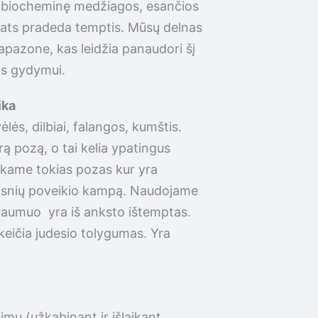
čia biocheminę medžiagos, esančios
 pats pradeda temptis. Mūsų delnas
iapazone, kas leidžia panaudori šį
jos gydymui.
ika
ės, dilbiai, falangos, kumštis.
rą pozą, o tai kelia ypatingus
nkame tokias pozas kur yra
ipsnių poveikio kampą. Naudojame
 raumuo yra iš anksto ištemptas.
ikeičia judesio tolygumas. Yra
imu (užkabinant ir išlaikant