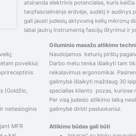
atsiranda elektrinis potencialas, kuris kei
tarpfascialinėnje erdvėje, sudėtį ir audinys
gali jausti judesių aktyvumą kelių mikronų d
labai jautrų instrumentą fascijų ištyrimui ir 
Giluminio masažo atlikimo techn
eikį;
Naudojamos keturių pirštų pagalvėl
lėtam poveikiui;
Darbo metu tenka išlaikyti tam tik
oprireceptinis
reikalavimus ergonomikai. Pasire
galimybė išlaikyti maždaug 30 la
s (Goldžio,
specialias kliento pozas, kuriose
Per visą judesio atlikimo laiką nes
ir netiesioginis
galimybė dirbti pasluoksniui.
dojant MFR
Atlikimo būdas gali būti
s – kai
„Inkaras“ su blokų panaudoj