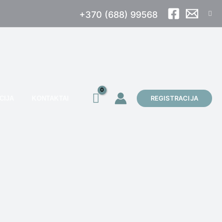
Paie
+370 (688) 99568
REGISTRACIJA
CIJA
KONTAKTAI