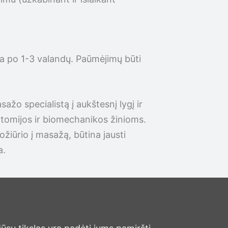
ba po 1-3 valandų. Paūmėjimų būti
ažo specialistą į aukštesnį lygį ir
atomijos ir biomechanikos žinioms.
žiūrio į masažą, būtina jausti
a.