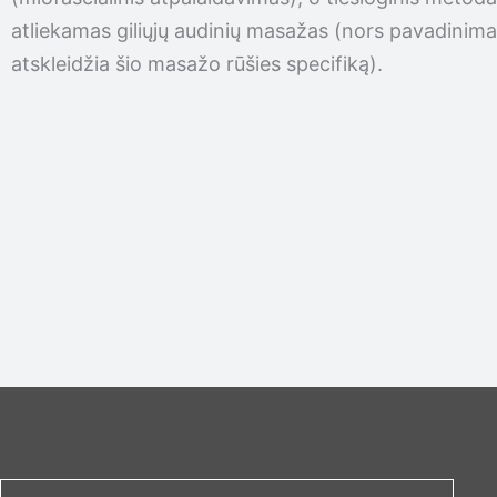
atliekamas giliųjų audinių masažas (nors pavadinima
atskleidžia šio masažo rūšies specifiką).