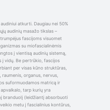
 audiniui atkurti. Daugiau nei 50%
ųjų audinių masažo tikslas –
 Sutrumpėjus fascijoms visuomet
rganizmas su miofascialinėmis
ngtos į vientisą audinių sistemą,
į vidų. Be pertrūkio, fascijos
erbiant per visas kūno struktūras,
ą, raumenis, organus, nervus,
 juos suformuodamos matricą ir
o apvalkalo, tarp kurių yra
į branduolį (leidžiantį absorbuoti
oveikio metu į fascialinius kontūrus,