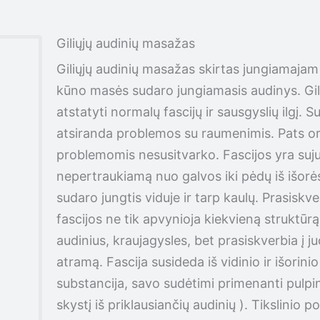
Giliųjų audinių masažas
Giliųjų audinių masažas skirtas jungiamajam
kūno masės sudaro jungiamasis audinys. Gil
atstatyti normalų fascijų ir sausgyslių ilgį.
atsiranda problemos su raumenimis. Pats o
problemomis nesusitvarko. Fascijos yra suju
nepertraukiamą nuo galvos iki pėdų iš išorės 
sudaro jungtis viduje ir tarp kaulų. Prasiskv
fascijos ne tik apvynioja kiekvieną struktūr
audinius, kraujagysles, bet prasiskverbia į
atramą. Fascija susideda iš vidinio ir išorini
substancija, savo sudėtimi primenanti pulpin
skystį iš priklausiančių audinių ). Tikslinio p