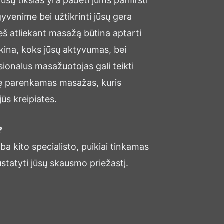
sų tikslas yra padėti jums pamiršti
yvenime bei užtikrinti jūsų gera
ieš atliekant masažą būtina aptarti
kina, koks jūsų aktyvumas, bei
sionalus masažuotojas gali teikti
ę parenkamas masažas, kuris
ūs kreipiates.
?
ba kito specialisto, puikiai tinkamas
ustatyti jūsų skausmo priežastį.