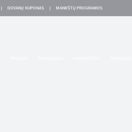
|
DOVANŲ KUPONAS
|
MANKŠTŲ PROGRAMOS
PRADŽIA
PASLAUGOS
KAINORAŠTIS
KONSULTA