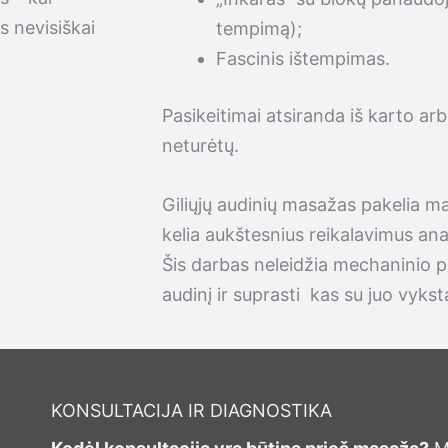
s nevisiškai
tempimą);
Fascinis ištempimas.
Pasikeitimai atsiranda iš karto ar
neturėtų.
Giliųjų audinių masažas pakelia mas
kelia aukštesnius reikalavimus an
Šis darbas neleidžia mechaninio po
audinį ir suprasti kas su juo vykst
KONSULTACIJA IR DIAGNOSTIKA