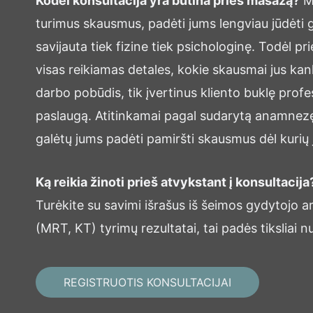
Kodėl konsultacija yra būtina prieš masažą?
Mū
turimus skausmus, padėti jums lengviau jūdėti g
savijauta tiek fizine tiek psichologinę. Todėl pr
visas reikiamas detales, kokie skausmai jus kan
darbo pobūdis, tik įvertinus kliento buklę profe
paslaugą. Atitinkamai pagal sudarytą anamnez
galėtų jums padėti pamiršti skausmus dėl kurių j
Ką reikia žinoti prieš atvykstant į konsultacija
Turėkite su savimi išrašus iš šeimos gydytojo ar
(MRT, KT) tyrimų rezultatai, tai padės tiksliai n
REGISTRUOTIS KONSULTACIJAI