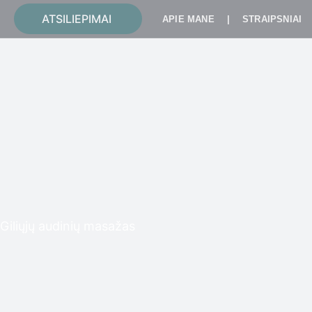
Pereiti
ATSILIEPIMAI
APIE MANE
|
STRAIPSNIAI
prie
turinio
Giliųjų audinių masažas