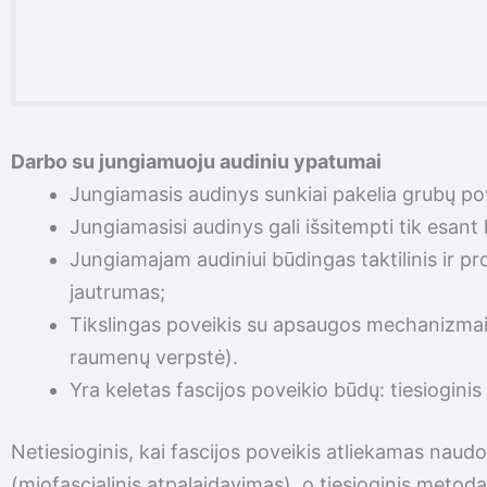
Darbo su jungiamuoju audiniu ypatumai
Jungiamasis audinys sunkiai pakelia grubų pov
Jungiamasisi audinys gali išsitempti tik esant 
Jungiamajam audiniui būdingas taktilinis ir pr
jautrumas;
Tikslingas poveikis su apsaugos mechanizmai
raumenų verpstė).
Yra keletas fascijos poveikio būdų: tiesioginis 
Netiesioginis, kai fascijos poveikis atliekamas nau
(miofascialinis atpalaidavimas), o tiesioginis metoda